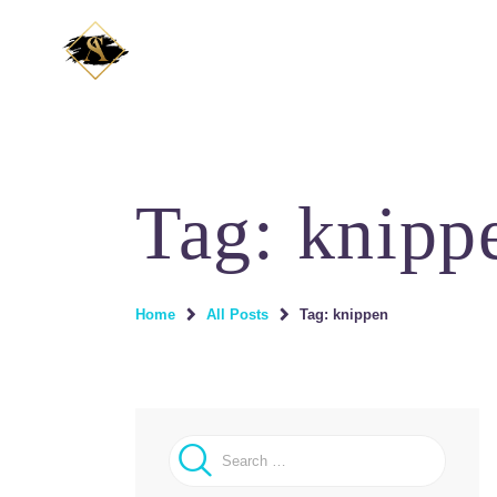
Tag: knipp
Home
All Posts
Tag: knippen
Search for: