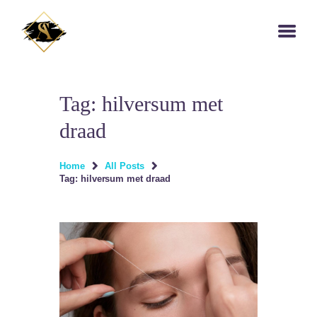
Tag: hilversum met
draad
HOME
Home
All Posts
BEHANDELINGEN
Tag: hilversum met draad
OVER ONS
CONTACTS