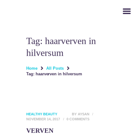
Tag: haarverven in
HOME
hilversum
BEHANDELINGEN
OVER ONS
Home
All Posts
CONTACTS
Tag: haarverven in hilversum
HEALTHY BEAUTY
BY
AYSAN
NOVEMBER 14, 2017
0
COMMENTS
VERVEN